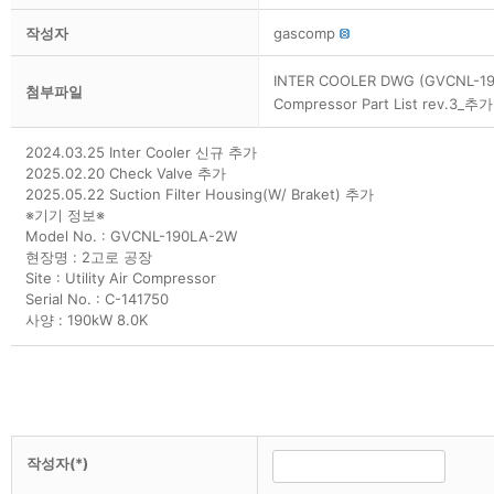
작성자
gascomp
INTER COOLER DWG (GVCNL-1
첨부파일
Compressor Part List rev.3_
2024.03.25 Inter Cooler 신규 추가
2025.02.20 Check Valve 추가
2025.05.22 Suction Filter Housing(W/ Braket) 추가
※기기 정보※
Model No. : GVCNL-190LA-2W
현장명 : 2고로 공장
Site : Utility Air Compressor
Serial No. : C-141750
사양 : 190kW 8.0K
작성자(*)