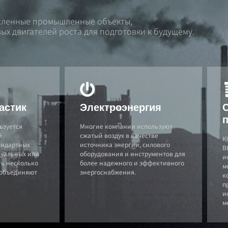
исленные промышленные объекты,
ых двигателей роста для подготовки к будущему.
астик
Электроэнергия
льзуется
Многие компании используют
й
сжатый воздух в качестве
К
тандартных
источника энергии, силового
В
дуальных или
оборудования и инструментов для
и
ть несколько
более надежного и эффективного
м
 объединяют
энергоснабжения.
к
п
и
м