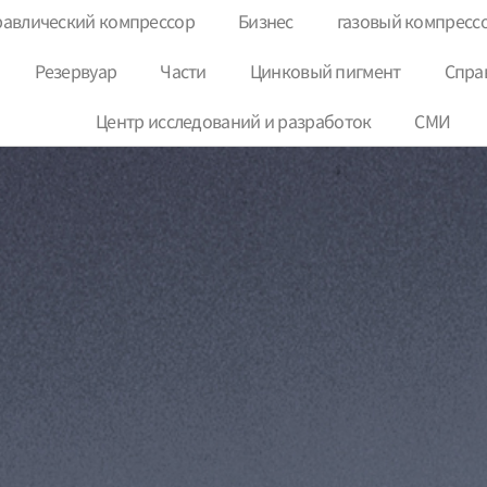
равлический компрессор
Бизнес
газовый компресс
Резервуар
Части
Цинковый пигмент
Спра
Центр исследований и разработок
СМИ