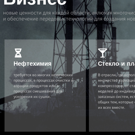
новые ценности для каждой области, включая многоч
и обеспечение передовых технологий для создания нов
Нефтехимия
Стекло и пл
требуется во многих химических
В отрасли, где испо
процессах, в процессах очистки и
множество вариаци
аэрации продуктов или в
компрессоров, от с
процессах смешивания для
моделей до индиви
ускорения их сушки.
заказных систем, ес
общих тем, которые
их всех вместе.