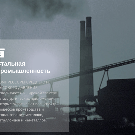
Стальная
промышленность
ОМПРЕССОРЫ СРЕДНЕГО И
ЫСОКОГО ДАВЛЕНИЯ
спользуются в широком спектре
еталлургических приложений,
оторые охватывают весь спектр
роцессов производства и
спользования металлов,
еталлоидов и неметаллов.